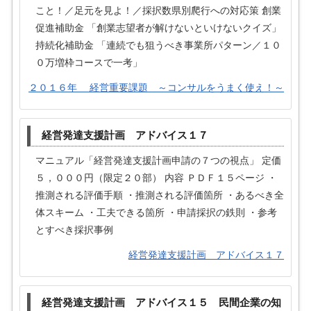
こと！／足元を見よ！／採択数県別爬行への対応策 創業
促進補助金 「創業志望者が解けないといけないクイズ」
持続化補助金 「連続でも狙うべき事業所パターン／１０
０万増枠コースで一考」
２０１６年 経営重要課題 ～コンサルをうまく使え！～
経営発達支援計画 アドバイス１７
マニュアル「経営発達支援計画申請の７つの視点」 定価
５，０００円（限定２０部） 内容 ＰＤＦ１５ページ ・
推測される評価手順 ・推測される評価箇所 ・あるべき全
体スキーム ・工夫できる箇所 ・申請採択の鉄則 ・参考
とすべき採択事例
経営発達支援計画 アドバイス１７
経営発達支援計画 アドバイス１５ 民間企業の知