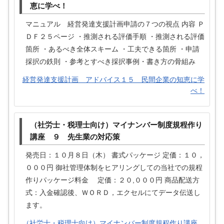
恵に学べ！
マニュアル 経営発達支援計画申請の７つの視点 内容 Ｐ
ＤＦ２５ページ ・推測される評価手順 ・推測される評価
箇所 ・あるべき全体スキーム ・工夫できる箇所 ・申請
採択の鉄則 ・参考とすべき採択事例・書き方の骨組み
経営発達支援計画 アドバイス１５ 民間企業の知恵に学
べ！
（社労士・税理士向け）マイナンバー制度規程作り
講座 ９ 先生業の対応策
発売日：１０月８日（木） 書式パッケージ 定価：１０，
０００円 御社管理体制をヒアリングしての当社での規程
作りパッケージ料金 定価：２０,０００円 商品配送方
式：入金確認後、ＷＯＲＤ，エクセルにてデータ伝送し
ます。
（社労士・税理士向け）マイナンバー制度規程作り講座