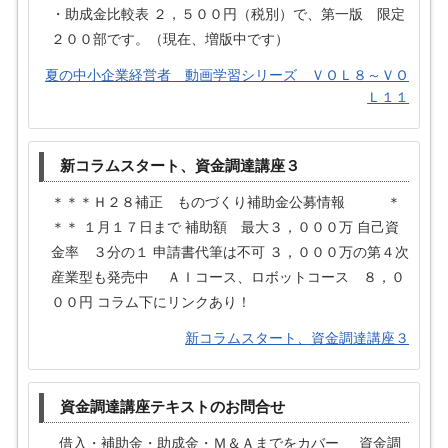
・助成金比較表 ２，５００円（税別）で、第一版 限定
２００部です。（現在、増版中です）
夏の中小企業経営者 動画学習シリーズ ＶＯＬ８～ＶＯ
Ｌ１１
新コラムスタート、資金調達講座３
＊＊＊Ｈ２８補正 ものづくり補助金公募情報 ＊
＊＊ １月１７日まで 補助額 最大３，０００万 自己資
金率 ３分の１ 申請書代筆は不可 ３，０００万の第４次
産業型も発売中 ＡＩコース、ロボットコース ８，０
００円 コラム下にリンクあり！
新コラムスタート、資金調達講座３
資金調達講座テキストのお問合せ
借入・補助金・助成金・Ｍ＆Ａまでをカバー 資金調