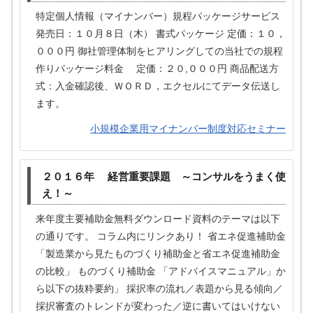
特定個人情報（マイナンバー）規程パッケージサービス
発売日：１０月８日（木） 書式パッケージ 定価：１０，
０００円 御社管理体制をヒアリングしての当社での規程
作りパッケージ料金 定価：２０,０００円 商品配送方
式：入金確認後、ＷＯＲＤ，エクセルにてデータ伝送し
ます。
小規模企業用マイナンバー制度対応セミナー
２０１６年 経営重要課題 ～コンサルをうまく使
え！～
来年度主要補助金無料ダウンロード資料のテーマは以下
の通りです。 コラム内にリンクあり！ 省エネ促進補助金
「製造業から見たものづくり補助金と省エネ促進補助金
の比較」 ものづくり補助金 「アドバイスマニュアル」か
ら以下の抜粋要約」 採択率の流れ／表題から見る傾向／
採択審査のトレンドが変わった／逆に書いてはいけない