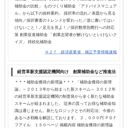
補助金の比較」 ものづくり補助金 「アドバイスマニュア
ル」から以下の抜粋要約」 採択率の流れ／表題から見る
傾向／採択審査のトレンドが変わった／逆に書いてはい
けないこと！／足元を見よ！／採択数県別爬行への対応
策 創業促進補助金 「創業志望者が解けないといけないク
イズ」 持続化補助金
Ｈ２７ 経済産業省 補正予算情報速報
経営革新支援認定機関向け 創業補助金など推進法
＊＊＊補助金獲得の新理論＊＊＊ 「補助金獲得の新理
論」～２０１３年から始まった新スキーム～ ２０１２年
の経営革新支援認定機関の制度発から全く新たな補助金
スキームが組まれました。 従来の貰ってお得な補助金知
識は通じません。新たなロジックとその対応法、今後の
あるべき戦略を解説しております。 ２，０００円 ＰＤＦ
フアイル １５０ページ 掲載内容 補助金獲得の新理論