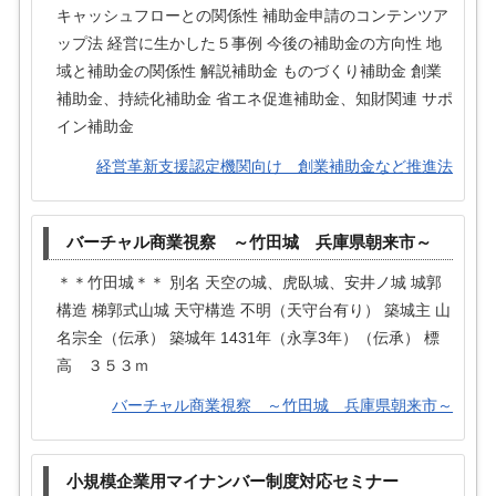
キャッシュフローとの関係性 補助金申請のコンテンツア
ップ法 経営に生かした５事例 今後の補助金の方向性 地
域と補助金の関係性 解説補助金 ものづくり補助金 創業
補助金、持続化補助金 省エネ促進補助金、知財関連 サポ
イン補助金
経営革新支援認定機関向け 創業補助金など推進法
バーチャル商業視察 ～竹田城 兵庫県朝来市～
＊＊竹田城＊＊ 別名 天空の城、虎臥城、安井ノ城 城郭
構造 梯郭式山城 天守構造 不明（天守台有り） 築城主 山
名宗全（伝承） 築城年 1431年（永享3年）（伝承） 標
高 ３５３ｍ
バーチャル商業視察 ～竹田城 兵庫県朝来市～
小規模企業用マイナンバー制度対応セミナー