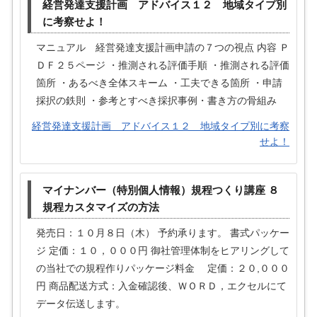
経営発達支援計画 アドバイス１２ 地域タイプ別
に考察せよ！
マニュアル 経営発達支援計画申請の７つの視点 内容 Ｐ
ＤＦ２５ページ ・推測される評価手順 ・推測される評価
箇所 ・あるべき全体スキーム ・工夫できる箇所 ・申請
採択の鉄則 ・参考とすべき採択事例・書き方の骨組み
経営発達支援計画 アドバイス１２ 地域タイプ別に考察
せよ！
マイナンバー（特別個人情報）規程つくり講座 ８
規程カスタマイズの方法
発売日：１０月８日（木） 予約承ります。 書式パッケー
ジ 定価：１０，０００円 御社管理体制をヒアリングして
の当社での規程作りパッケージ料金 定価：２０,０００
円 商品配送方式：入金確認後、ＷＯＲＤ，エクセルにて
データ伝送します。