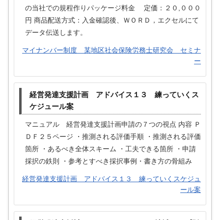
の当社での規程作りパッケージ料金 定価：２０,０００
円 商品配送方式：入金確認後、ＷＯＲＤ，エクセルにて
データ伝送します。
マイナンバー制度 某地区社会保険労務士研究会 セミナ
ー
経営発達支援計画 アドバイス１３ 練っていくス
ケジュール案
マニュアル 経営発達支援計画申請の７つの視点 内容 Ｐ
ＤＦ２５ページ ・推測される評価手順 ・推測される評価
箇所 ・あるべき全体スキーム ・工夫できる箇所 ・申請
採択の鉄則 ・参考とすべき採択事例・書き方の骨組み
経営発達支援計画 アドバイス１３ 練っていくスケジュ
ール案