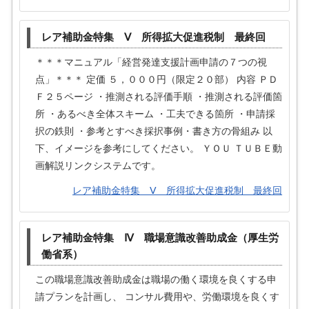
レア補助金特集 Ⅴ 所得拡大促進税制 最終回
＊＊＊マニュアル「経営発達支援計画申請の７つの視
点」＊＊＊ 定価 ５，０００円（限定２０部） 内容 ＰＤ
Ｆ２５ページ ・推測される評価手順 ・推測される評価箇
所 ・あるべき全体スキーム ・工夫できる箇所 ・申請採
択の鉄則 ・参考とすべき採択事例・書き方の骨組み 以
下、イメージを参考にしてください。 ＹＯＵ ＴＵＢＥ動
画解説リンクシステムです。
レア補助金特集 Ⅴ 所得拡大促進税制 最終回
レア補助金特集 Ⅳ 職場意識改善助成金（厚生労
働省系）
この職場意識改善助成金は職場の働く環境を良くする申
請プランを計画し、 コンサル費用や、労働環境を良くす