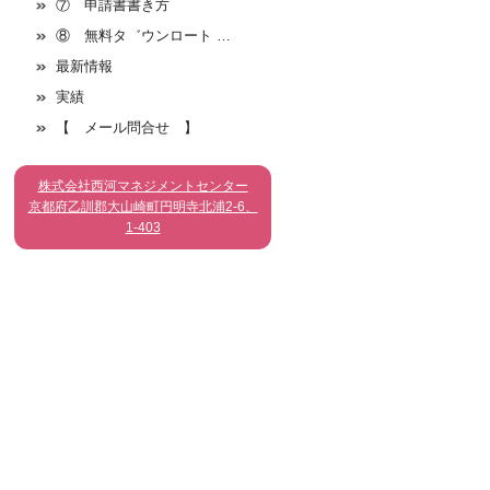
⑦ 申請書書き方
⑧ 無料タ゛ウンロート …
最新情報
実績
【 メール問合せ 】
株式会社西河マネジメントセンター
京都府乙訓郡大山崎町円明寺北浦2-6、
1-403