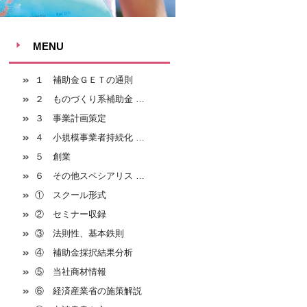
MENU
１ 補助金ＧＥＴの通則
２ ものづくり系補助金 …
３ 事業計画策定
４ 小規模事業者持続化 …
５ 創業
６ その他スペシアリス …
① スクール形式
② セミナー収録
③ 法則性、基本鉄則
④ 補助金採択結果分析
⑤ 当社商材情報
⑥ 経済産業省の施策解説