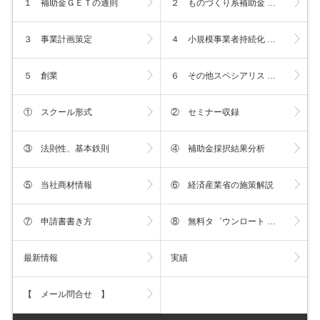
１ 補助金ＧＥＴの通則
２ ものづくり系補助金 …
３ 事業計画策定
４ 小規模事業者持続化 …
５ 創業
６ その他スペシアリス …
① スクール形式
② セミナー収録
③ 法則性、基本鉄則
④ 補助金採択結果分析
⑤ 当社商材情報
⑥ 経済産業省の施策解説
⑦ 申請書書き方
⑧ 無料タ゛ウンロート …
最新情報
実績
【 メール問合せ 】