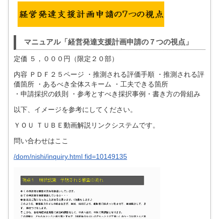
マニュアル「経営発達支援計画申請の７つの視点」
定価 ５，０００円（限定２０部）
内容 ＰＤＦ２５ページ ・推測される評価手順 ・推測される評
価箇所 ・あるべき全体スキーム ・工夫できる箇所
・申請採択の鉄則 ・参考とすべき採択事例・書き方の骨組み
以下、イメージを参考にしてください。
ＹＯＵ ＴＵＢＥ動画解説リンクシステムです。
問い合わせはここ
/dom/nishi/inquiry.html fid=10149135