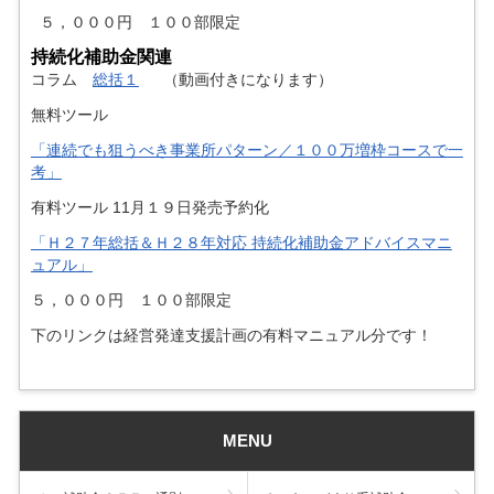
５，０００円 １００部限定
持続化補助金関連
コラム
総括１
（動画付きになります）
無料ツール
「連続でも狙うべき事業所パターン／１００万増枠コースで一
考」
有料ツール 11月１９日発売予約化
「Ｈ２７年総括＆Ｈ２８年対応 持続化補助金アドバイスマニ
ュアル」
５，０００円 １００部限定
下のリンクは経営発達支援計画の有料マニュアル分です！
MENU