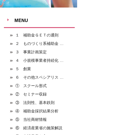
MENU
１ 補助金ＧＥＴの通則
２ ものづくり系補助金 …
３ 事業計画策定
４ 小規模事業者持続化 …
５ 創業
６ その他スペシアリス …
① スクール形式
② セミナー収録
③ 法則性、基本鉄則
④ 補助金採択結果分析
⑤ 当社商材情報
⑥ 経済産業省の施策解説