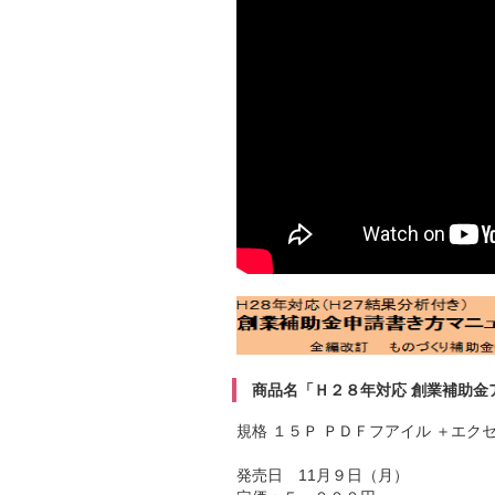
商品名「Ｈ２８年対応 創業補助金
規格 １５Ｐ ＰＤＦフアイル ＋エク
発売日 11月９日（月）