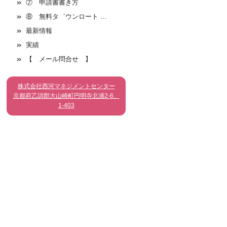
⑦ 申請書書き方
⑧ 無料タ゛ウンロート …
最新情報
実績
【 メール問合せ 】
株式会社西河マネジメントセンター
京都府乙訓郡大山崎町円明寺北浦2-6、
1-403