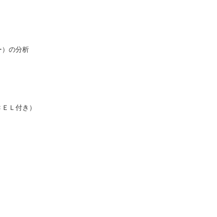
ー）の分析
ＣＥＬ付き）