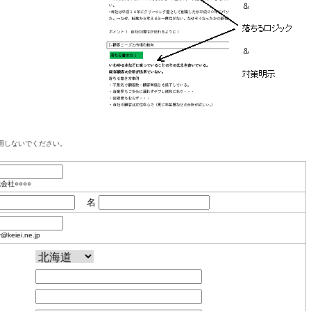
用しないでください。
会社○○○○
名
eiei.ne.jp