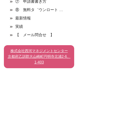
⑦ 申請書書き方
⑧ 無料タ゛ウンロート …
最新情報
実績
【 メール問合せ 】
株式会社西河マネジメントセンター
京都府乙訓郡大山崎町円明寺北浦2-6、
1-403