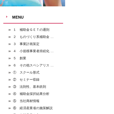
MENU
１ 補助金ＧＥＴの通則
２ ものづくり系補助金 …
３ 事業計画策定
４ 小規模事業者持続化 …
５ 創業
６ その他スペシアリス …
① スクール形式
② セミナー収録
③ 法則性、基本鉄則
④ 補助金採択結果分析
⑤ 当社商材情報
⑥ 経済産業省の施策解説