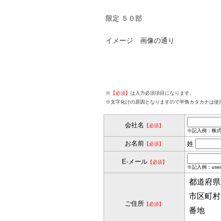
限定 ５０部
イメージ 画像の通り
※
【必須】
は入力必須項目になります。
※文字化けの原因となりますので半角カタカナは使
会社名
【必須】
※記入例：株式
お名前
姓
【必須】
E-メール
【必須】
※記入例：user@k
都道府県
市区町村
ご住所
【必須】
番地