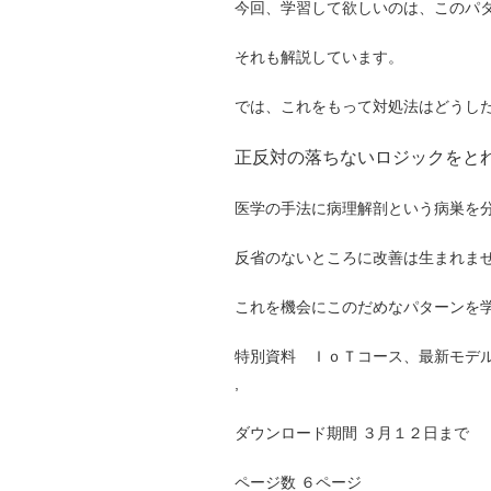
今回、学習して欲しいのは、このパ
それも解説しています。
では、これをもって対処法はどうし
正反対の落ちないロジックをと
医学の手法に病理解剖という病巣を
反省のないところに改善は生まれま
これを機会にこのだめなパターンを
特別資料 ＩｏＴコース、最新モデ
,
ダウンロード期間 ３月１２日まで
ページ数 ６ページ